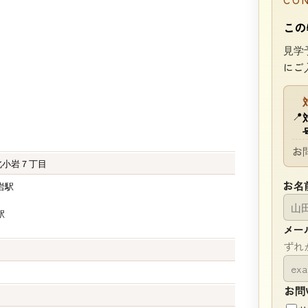
この
見学
にご
📍
お
北小岩７丁目
お名
岩駅
駅
メー
ずれ
お問