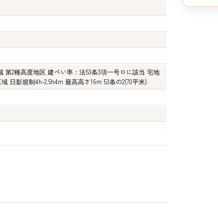
域 第2種高度地区 建ぺい率：法53条3項一号ロに該当 宅地
日影規制4h-2.5h4m 最高高さ16m 53条の2(70平米)