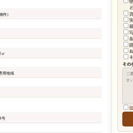
物件）
11㎡
その
専用地域
74号