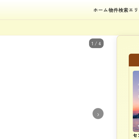
ホーム
物件検索
エリ
1 / 4
›
セ