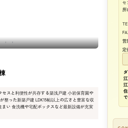
セ
所
TE
FA
営
外構
定
号棟
ダ
江
江
住
クセスと利便性が共存する築浅戸建 小岩保育園や
で
整った新築戸建 LDK15帖以上の広さと豊富な収
住まい 食洗機や宅配ボックスなど最新設備が充実
CO