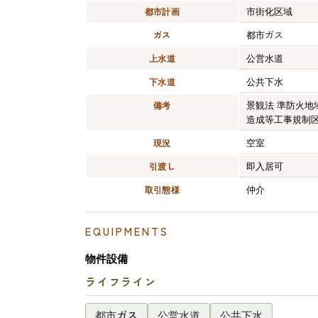
市街化区域
都市計画
都市ガス
ガス
公営水道
上水道
公共下水
下水道
景観法 準防火地
備考
造成等工事規制区域 
空室
現況
即入居可
引渡し
仲介
取引態様
EQUIPMENTS
物件設備
ライフライン
都市ガス
公営水道
公共下水