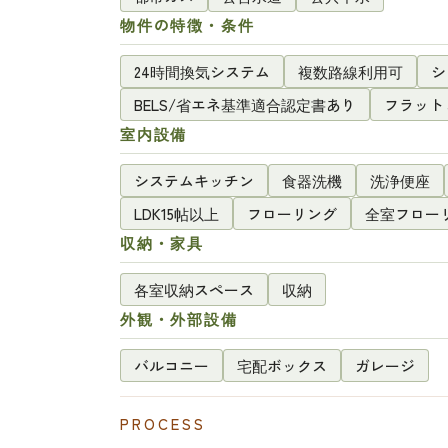
物件の特徴・条件
24時間換気システム
複数路線利用可
シ
BELS/省エネ基準適合認定書あり
フラット
室内設備
システムキッチン
食器洗機
洗浄便座
LDK15帖以上
フローリング
全室フロー
収納・家具
各室収納スペース
収納
外観・外部設備
バルコニー
宅配ボックス
ガレージ
PROCESS