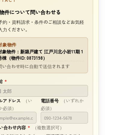
物件について問い合わせる
予約・資料請求・条件のご相談などお気軽
入力ください。
対象物件
対象物件：新築戸建て 江戸川北小岩11期 1
号棟（物件ID: 0873198）
問い合わせ時に自動で送信されます
前
*
ルアドレス
（い
電話番号
（いずれか
か必須）
必須）
い合わせ内容
*
（複数選択可）