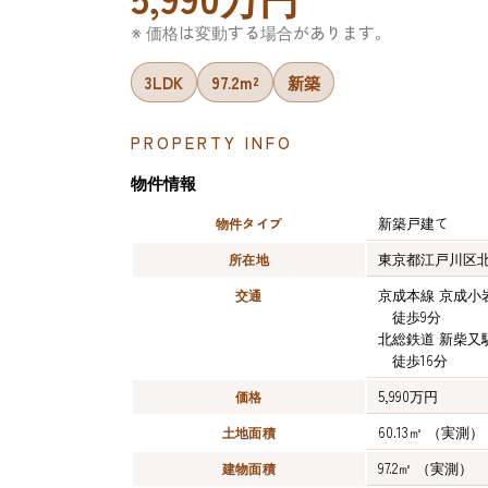
※ 価格は変動する場合があります。
3LDK
97.2m²
新築
PROPERTY INFO
物件情報
新築戸建て
物件タイプ
東京都江戸川区
所在地
京成本線 京成小
交通
徒歩9分
北総鉄道 新柴又
徒歩16分
5,990万円
価格
60.13㎡
（実測）
土地面積
97.2㎡
（実測）
建物面積