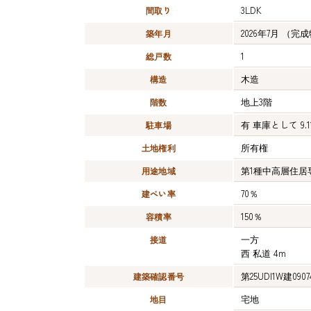
3LDK
間取り
2026年7月
（完成
築年月
1
総戸数
木造
構造
地上3階
階数
有
車庫として
9.
駐車場
所有権
土地権利
第1種中高層住居
用途地域
70％
建ぺい率
150％
容積率
一方
接道
西 私道 4m
第25UDI1W建090
建築確認番号
宅地
地目