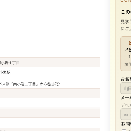
この
見学
にご
📍
南小岩１丁目
お
 小岩駅
お名
 バス停『南小岩二丁目』から徒歩7分
メー
ずれ
お問