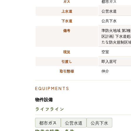
都市ガス
ガス
公営水道
上水道
公共下水
下水道
準防火地域 第2
備考
区計画) 下水道処
たな防火規制区域 
空室
現況
即入居可
引渡し
仲介
取引態様
EQUIPMENTS
物件設備
ライフライン
都市ガス
公営水道
公共下水