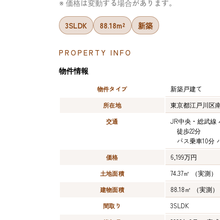
※ 価格は変動する場合があります。
3SLDK
88.18m²
新築
PROPERTY INFO
物件情報
新築戸建て
物件タイプ
東京都江戸川区
所在地
JR中央・総武線
交通
徒歩22分
バス乗車10分
6,199万円
価格
74.37㎡
（実測）
土地面積
88.18㎡
（実測）
建物面積
3SLDK
間取り