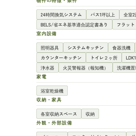
物件の特徴・条件
24時間換気システム
バス1坪以上
全室2
BELS/省エネ基準適合認定書あり
フラット
室内設備
照明器具
システムキッチン
食器洗機
カウンターキッチン
トイレ２ヶ所
LDK
浄水器
火災警報器（報知機）
洗濯機置
家電
浴室乾燥機
収納・家具
各室収納スペース
収納
外観・外部設備