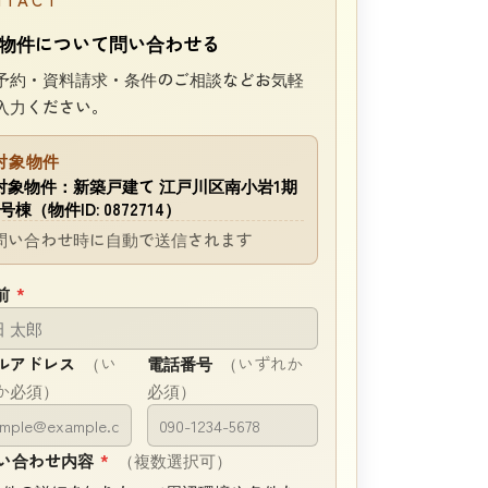
物件について問い合わせる
予約・資料請求・条件のご相談などお気軽
入力ください。
対象物件
対象物件：新築戸建て 江戸川区南小岩1期
1号棟（物件ID: 0872714）
問い合わせ時に自動で送信されます
前
*
ルアドレス
（い
電話番号
（いずれか
か必須）
必須）
い合わせ内容
*
（複数選択可）