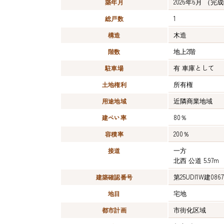
2026年6月
（完成
築年月
1
総戸数
木造
構造
地上2階
階数
有
車庫として
駐車場
所有権
土地権利
近隣商業地域
用途地域
80％
建ぺい率
200％
容積率
一方
接道
北西 公道 5.97m
第25UDI1W建086
建築確認番号
宅地
地目
市街化区域
都市計画