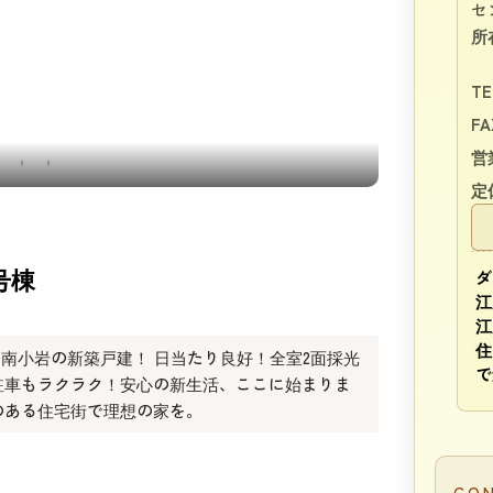
セ
所
TE
FA
営
完成
定
号棟
ダ
江
江
住
る南小岩の新築戸建！ 日当たり良好！全室2面採光
で
駐車もラクラク！安心の新生活、ここに始まりま
のある住宅街で理想の家を。
CO