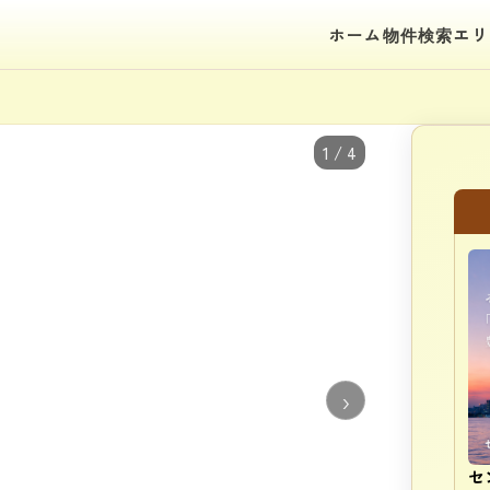
ホーム
物件検索
エリ
1 / 4
›
セ