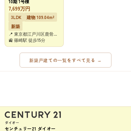
10期 1号棟
7,699万円
3LDK
建物 109.04m²
新築
📍 東京都江戸川区鹿骨２
丁目
🚉 篠崎駅 徒歩15分
新築戸建ての一覧をすべて見る →
センチュリー21 ダイオー