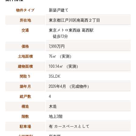
新築戸建て
物件タイプ
東京都江戸川区南葛西２丁目
所在地
東京メトロ東西線 葛西駅
交通
徒歩13分
7,999万円
価格
76㎡
（実測）
土地面積
100.14㎡
（実測）
建物面積
3SLDK
間取り
2026年4月
（完成物件）
築年月
4
総戸数
木造
構造
地上3階
階数
有
カースペースとして
駐車場