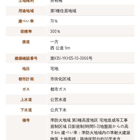
所有権
土地権利
第1種住居地域
用途地域
70％
建ぺい率
300％
容積率
一方
接道
西 公道 9m
第KBI-YKH25-10-3066号
建築確認番号
宅地
地目
市街化区域
都市計画
都市ガス
ガス
公営水道
上水道
公共下水
下水道
準防火地域 第3種高度地区 宅地造成等工事
備考
規制区域 日影規制(時間5-3)地盤面からの高
さ4m 建ぺい率：準防火地域内の準耐火建築
物等 土地面積：路地状部分約30平米含